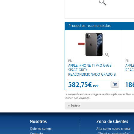
Productos recomendados
PN:
PN:
APPLE iPHONE 11 PRO 64GB
APPL
SPACE GREY
REAC
REACONDICIONADO GRADO B
582,75€
18
PVP
Las especificaciones e imágenes están sujetas a cambios si
venden por separado.
« Volver
Nosotros
Zona de Clientes
Quienes somos
Alta como nuevo cliente
Contacto
¿Olvidó su contraseña?