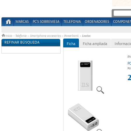
MARCAS
PC'S SOBREMESA
TELEFONIA
ORDENADORES
COMPONE
Leotec
Inicio
>
Telefonia
»
Smartphone accesorios
»
Powerbank
»
REFINAR BÚSQUEDA
Ficha
Ficha ampliada
Informaci
Sin datos
P
P
Po