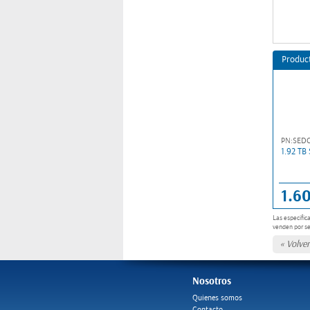
Produc
PN:SED
1.92 T
1.6
Las especific
venden por s
« Volver
Nosotros
Quienes somos
Contacto