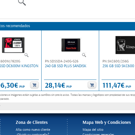
tos recomendados
C600M/1920G
PN:SDSSDA-240G-G26
PN:SKC600/256G
B SSD DC600M KINGSTON
240 GB SSD PLUS SANDISK
256 GB SSD SKC600
06,30€
28,14€
111,47€
PVP
PVP
PVP
aciones e imágenes están sujetas a cambios sin previo aviso.
Todas las marcas y logotipos son propiedad de sus resp
eparado.
Zona de Clientes
Mapa Web y Condiciones
Alta como nuevo cliente
Mapa del sitio
¿Olvidó su contraseña?
Condiciones generales