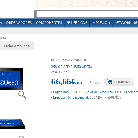
A
ORDENADORES
COMPONENTES
PERIFERICOS
IMPRESION
NETWORKING
data
Ficha ampliada
PN:ASU650SS-256GT-R
256 GB SSD SU650 ADATA
256GB / 2,5"
66,66€
COMPRAR
uds.
PVP
Capacidad:
256GB
Color del Producto:
Azul
Formato
●
●
●
Leer/Escribir Secuencial:
520Mb/s / 450Mb/s
●