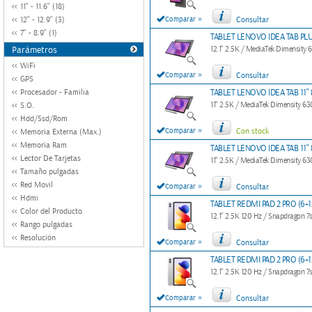
11" - 11.6" (18)
»
12" - 12.9" (3)
Comparar
Consultar
7" - 8.9" (1)
TABLET LENOVO IDEA TAB PLUS
Parámetros
12.1" 2.5K / MediaTek Dimensity 
WiFi
»
Comparar
Consultar
GPS
Procesador - Familia
TABLET LENOVO IDEA TAB 11" 
11" 2.5K / MediaTek Dimensity 63
S.O.
Hdd/Ssd/Rom
»
Comparar
Con stock
Memoria Externa (Max.)
Memoria Ram
TABLET LENOVO IDEA TAB 11" 
Lector De Tarjetas
11" 2.5K / MediaTek Dimensity 63
Tamaño pulgadas
Red Movil
»
Comparar
Consultar
Hdmi
TABLET REDMI PAD 2 PRO (6+
Color del Producto
12.1" 2.5K 120 Hz / Snapdragon 
Rango pulgadas
Resolución
»
Comparar
Consultar
TABLET REDMI PAD 2 PRO (6+1
12.1" 2.5K 120 Hz / Snapdragon 
»
Comparar
Consultar