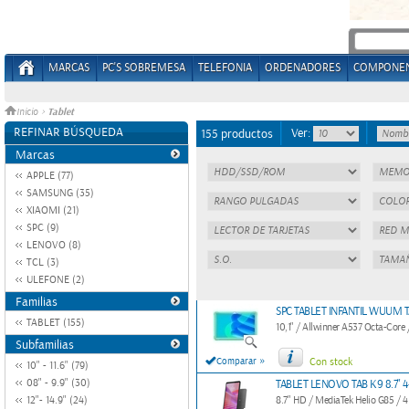
MARCAS
PC'S SOBREMESA
TELEFONIA
ORDENADORES
COMPONE
Tablet
Inicio
>
REFINAR BÚSQUEDA
Ver:
155 productos
Marcas
APPLE (77)
SAMSUNG (35)
XIAOMI (21)
SPC (9)
LENOVO (8)
TCL (3)
ULEFONE (2)
Familias
SPC TABLET INFANTIL WUUM TA
TABLET (155)
10,1" / Allwinner A537 Octa-Cor
Subfamilias
»
Comparar
Con stock
10" - 11.6" (79)
08" - 9.9" (30)
TABLET LENOVO TAB K9 8.7" 4
12"- 14.9" (24)
8.7" HD / MediaTek Helio G85 /