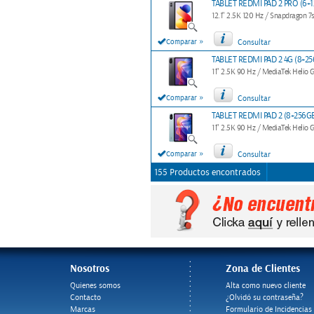
TABLET REDMI PAD 2 PRO (6+1
12.1" 2.5K 120 Hz / Snapdragon 
»
Comparar
Consultar
TABLET REDMI PAD 2 4G (8+25
11" 2.5K 90 Hz / MediaTek Helio
»
Comparar
Consultar
TABLET REDMI PAD 2 (8+256GB
11" 2.5K 90 Hz / MediaTek Heli
»
Comparar
Consultar
155 Productos encontrados
Nosotros
Zona de Clientes
Quienes somos
Alta como nuevo cliente
Contacto
¿Olvidó su contraseña?
Marcas
Formulario de Incidencias