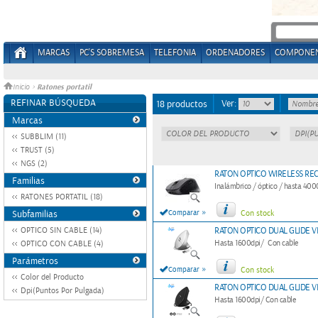
MARCAS
PC'S SOBREMESA
TELEFONIA
ORDENADORES
COMPONE
Ratones portatil
Inicio
>
REFINAR BÚSQUEDA
Ver:
18 productos
Marcas
SUBBLIM (11)
TRUST (5)
NGS (2)
RATON OPTICO WIRELESS RE
Familias
Inalámbrico / óptico / hasta 4000
RATONES PORTATIL (18)
»
Subfamilias
Comparar
Con stock
OPTICO SIN CABLE (14)
RATON OPTICO DUAL GLIDE 
Hasta 1600dpi/ Con cable
OPTICO CON CABLE (4)
Parámetros
»
Comparar
Con stock
Color del Producto
RATON OPTICO DUAL GLIDE 
Dpi(Puntos Por Pulgada)
Hasta 1600dpi/ Con cable