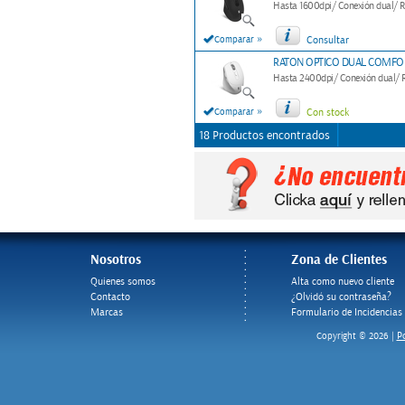
Hasta 1600dpi/ Conexión dual/ RF
»
Comparar
Consultar
RATON OPTICO DUAL COMFOR
Hasta 2400dpi/ Conexión dual/ RF
»
Comparar
Con stock
18 Productos encontrados
Nosotros
Zona de Clientes
Quienes somos
Alta como nuevo cliente
Contacto
¿Olvidó su contraseña?
Marcas
Formulario de Incidencias
Po
Copyright © 2026 |