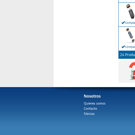
Compar
Compar
24 Produ
Nosotros
Quienes somos
Contacto
Marcas