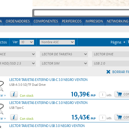
A
ORDENADORES
COMPONENTES
PERIFERICOS
IMPRESION
NETWORKING
Ver:
«
1
ctos
Página:
BORRAR FI
LECTOR TARJETAS EXTERNO USB-C 3.0 NEGRO VENTION
USB-A 3.0 SD/TF Dual Drive
10,39€
CO
»
uds.
PVP
ar
Con stock
LECTOR TARJETAS EXTERNO USB-C 3.0 NEGRO VENTION
USB Tipo-C
15,43€
CO
»
uds.
PVP
ar
Con stock
LECTOR TARJETAS EXTERNO USB 3.0 NEGRO VENTION