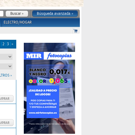
Búsqueda avanzada »
ELECTRO/HOGAR
2
3
»
LTROS »
MPRAR
MPRAR