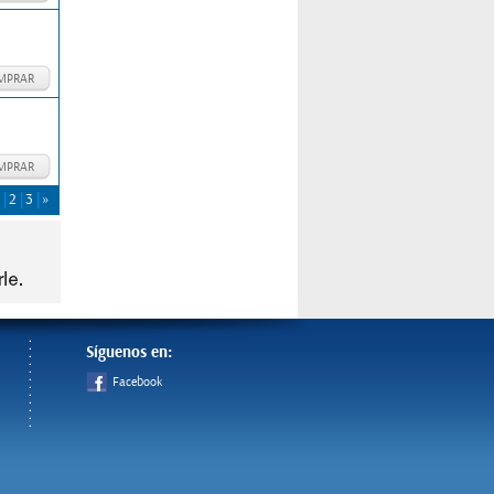
MPRAR
MPRAR
2
3
»
Síguenos en:
Facebook