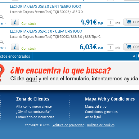
LECTOR TARJETAS USB 3.0 2 EN 1 NEGRO TOOQ
Lector de Tarjetas Externo TooQ TQR-3002B/ USB 3.0
4,91€
CO
»
uds.
PVP
ar
Con stock
LECTOR TARJETAS USB-C 3.0 + USB-A GRIS TOOQ
Lector de Tarjetas Externo TooQ TQR-3001G/ USB 3.0 y USB Tipo-C
6,03€
CO
»
uds.
PVP
ar
Con stock
«
1
ctos encontrados
Zona de Clientes
Mapa Web y Condiciones
Alta como nuevo cliente
Mapa del sitio
¿Olvidó su contraseña?
Condiciones generales
Formulario de Incidencias
Aviso legal
Politica de privacidad
Política de cookies
Copyright © 2026 |
|