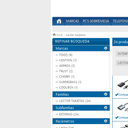
MARCAS
PC'S SOBREMESA
TELEFONI
Lector tarjetas
Inicio
>
REFINAR BÚSQUEDA
24 produ
Marcas
TOOQ (9)
VENTION (7)
APPROX (3)
TRUST (2)
CHERRY (1)
SUPERGRASS (1)
COOLBOX (1)
Familias
Compar
LECTOR TARJETAS (24)
Subfamilias
EXTERNO (24)
Compar
Parámetros
Lector Sim