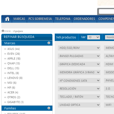
MARCAS
PC'S SOBREMESA
TELEFONIA
ORDENADORES
COMPONE
Equipos
Inicio
>
REFINAR BÚSQUEDA
Ver:
149 productos
Marcas
ASUS (44)
EVEN (26)
APPLE (18)
QNAP (13)
DELL (13)
INTEL (8)
LENOVO (8)
MSI (6)
HP (6)
ACER (4)
OTROS (2)
GIGABYTE (1)
Familias