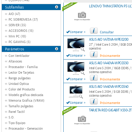
EQUIPOS (149)
LENOVO THINKSTATION P3 UL
Subfamilias
AIO (47)
PC SOBREMESA (37)
SERVER (35)
ACCESORIOS (15)
»
Comparar
Consultar
Mini PC (10)
ASUS AIO V470VA-WPE0200
PC GAMING (5)
27" / Intel Core 5 210H / 8GB 
operativo
Parámetros
»
Con Ventilador
Comparar
Próximamente
Altavoces
ASUS AIO V440VA-WPC0350
Procesador - Familia
Intel Core 5 210H / 16GB DDR5 
sistema operativo
Lector De Tarjetas
Rango pulgadas
»
Comparar
Próximamente
Unidad Optica
ASUS AIO V440VA-WPC0340
Color del Producto
Intel Core 5 210H / 8 GB DDR5 
Modelo gráfica dedicada
sistema operativo
Memoria Gráfica (VRAM)
»
Comparar
Próximamente
Tamaño pulgadas
TARJETA RED GIGABIT X550-2T
Panel Tactil
S.O.
Tipo Equipo
Procesador - Generación