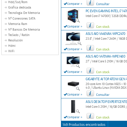
Hdd/Ssd/Rom
»
Comparar
Consultar
Gráfica dedicada
PC EVEN GAMING INTEL i7 147
Tecnologia De Memoria
Intel Core i7 14700F/ 32GB DDR
Nº Conexiones SATA
Memoria Ram
»
Comparar
Con stock
Nº Bancos De Memoria
ASUS AIO V440VAK-WPC2470
Teclado / Ratón
23.8" / Intel Core 7 240H / 16GB
Resolución
Hdmi
»
Comparar
Con stock
WiFi
ASUS AIO V470VAK-WPE1480
27" / Intel Core 5 210H / 16 GB DD
»
Comparar
Con stock
GIGABYTE AI TOP ATOM GEN 4
20-core Arm 10 Cortex-X925 + 1
4.0 / Ubuntu Linux (NVIDIA DGX
»
Comparar
Consultar
ASUS DESKTOP EXPERTCENTER
Intel Core 5 210H / 16/GB DDR5
»
Comparar
Con stock
149 Productos encontrados