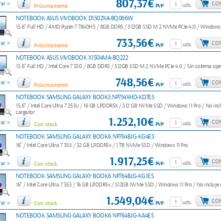
807,37€
»
CO
ar
uds.
PVP
Próximamente
NOTEBOOK ASUS VIVOBOOK D1502XA-BQ066W
15.6" Full HD / AMD Ryzen 7 7840HS / 8GB DDR5 / 512GB SSD M.2 NVMe PCIe 4.0 / Windows
733,56€
»
CO
ar
uds.
PVP
Próximamente
NOTEBOOK ASUS VIVOBOOK X1504MA-BQ222
15.6" Full HD / Intel Core 7 350 / 8GB DDR5 / 512GB SSD M.2 NVMe PCIe 4.0 / Sin sistema ope
748,56€
»
CO
ar
uds.
PVP
Próximamente
NOTEBOOK SAMSUNG GALAXY BOOK5 NP754XHD-KD7ES
15,6" / Intel Core Ultra 7 255U / 16 GB LPDDR5X / 512 GB NVMe SSD / Windows 11 Pro / No incl
cargador
1.252,10€
»
CO
ar
uds.
PVP
Con stock
NOTEBOOK SAMSUNG GALAXY BOOK6 NP764BJG-KG4ES
16" / Intel Core Ultra 7 355 / 32 GB LPDDR5x / 1 TB NVMe SSD / Windows 11 Pro
1.917,25€
CO
»
uds.
PVP
ar
Con stock
NOTEBOOK SAMSUNG GALAXY BOOK6 NP764BJG-KG1ES
16" / Intel Core Ultra 7 355 / 16 GB LPDDR5x / 512GB NVMe SSD / Windows 11 Pro / No incluye
1.549,04€
CO
»
uds.
PVP
ar
Con stock
NOTEBOOK SAMSUNG GALAXY BOOK6 NP764BJG-KA4ES