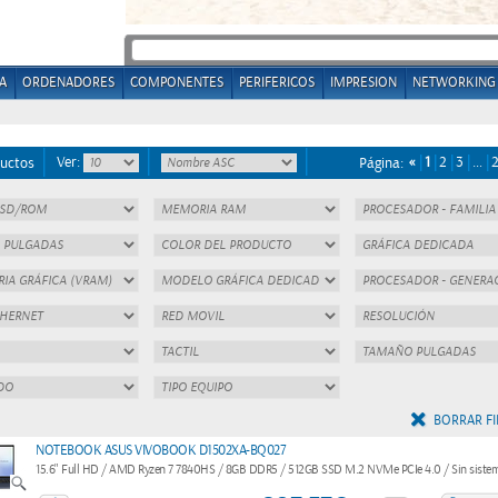
A
ORDENADORES
COMPONENTES
PERIFERICOS
IMPRESION
NETWORKING
Ver:
«
1
2
3
…
uctos
Página:
BORRAR FI
NOTEBOOK ASUS VIVOBOOK D1502XA-BQ027
15.6" Full HD / AMD Ryzen 7 7840HS / 8GB DDR5 / 512GB SSD M.2 NVMe PCIe 4.0 / Sin sistem