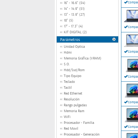
Compar
16" - 16.6" (54)
14" - 14.9" (51)
13" - 13.9" (27)
18" (5)
17" - 17.3" (4)
Compar
KIT DIGITAL (2)
Parámetros
Unidad Optica
Compar
Hdmi
Memoria Gráfica (VRAM)
S.O.
Hdd/Ssd/Rom
Tipo Equipo
Compar
Teclado
Tactil
Red Ethernet
Resolución
Compar
Rango pulgadas
Memoria Ram
WiFi
Procesador - Familia
Compar
Red Movil
Procesador - Generación