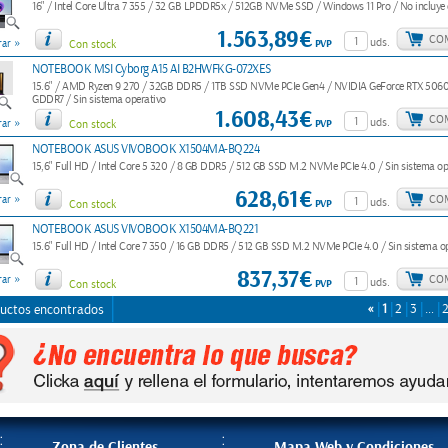
16" / Intel Core Ultra 7 355 / 32 GB LPDDR5x / 512GB NVMe SSD / Windows 11 Pro / No incluye
1.563,89€
CO
»
uds.
PVP
ar
Con stock
NOTEBOOK MSI Cyborg A15 AI B2HWFKG-072XES
15.6" / AMD Ryzen 9 270 / 32GB DDR5 / 1TB SSD NVMe PCIe Gen4 / NVIDIA GeForce RTX 506
GDDR7 / Sin sistema operativo
1.608,43€
CO
»
uds.
PVP
ar
Con stock
NOTEBOOK ASUS VIVOBOOK X1504MA-BQ224
15,6" Full HD / Intel Core 5 320 / 8 GB DDR5 / 512 GB SSD M.2 NVMe PCIe 4.0 / Sin sistema op
628,61€
»
CO
ar
uds.
PVP
Con stock
NOTEBOOK ASUS VIVOBOOK X1504MA-BQ221
15.6" Full HD / Intel Core 7 350 / 16 GB DDR5 / 512 GB SSD M.2 NVMe PCIe 4.0 / Sin sistema o
837,37€
»
CO
ar
uds.
PVP
Con stock
«
1
2
3
…
uctos encontrados
Zona de Clientes
Mapa Web y Condiciones