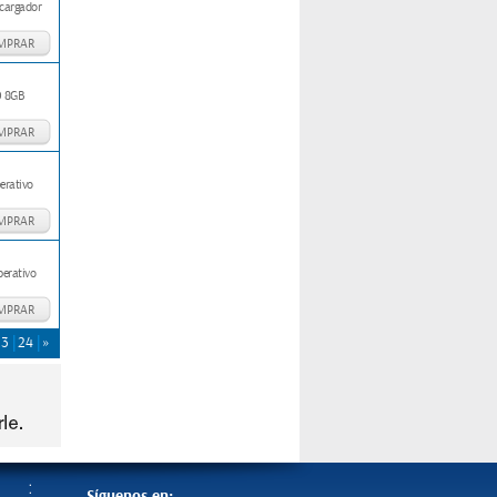
 cargador
MPRAR
0 8GB
MPRAR
erativo
MPRAR
perativo
MPRAR
23
24
»
Síguenos en: