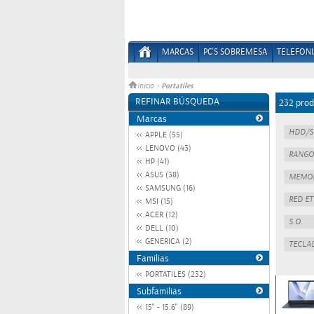
MARCAS
PC'S SOBREMESA
TELEFONI
Portatiles
Inicio
>
REFINAR BÚSQUEDA
232 prod
Marcas
APPLE (55)
LENOVO (43)
HP (41)
ASUS (38)
SAMSUNG (16)
MSI (15)
ACER (12)
DELL (10)
GENERICA (2)
Familias
PORTATILES (232)
Subfamilias
15" - 15.6" (89)