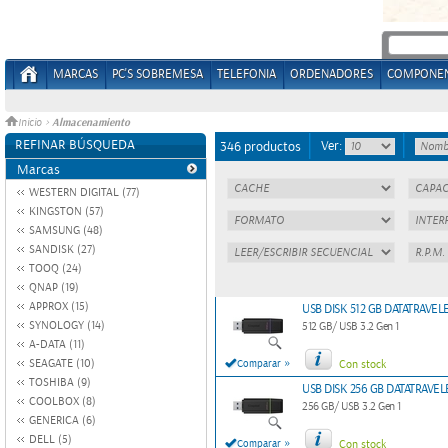
MARCAS
PC'S SOBREMESA
TELEFONIA
ORDENADORES
COMPONE
Almacenamiento
Inicio
>
REFINAR BÚSQUEDA
Ver:
346 productos
Marcas
WESTERN DIGITAL (77)
KINGSTON (57)
SAMSUNG (48)
SANDISK (27)
TOOQ (24)
QNAP (19)
APPROX (15)
USB DISK 512 GB DATATRAVEL
SYNOLOGY (14)
512 GB/ USB 3.2 Gen 1
A-DATA (11)
»
SEAGATE (10)
Comparar
Con stock
TOSHIBA (9)
USB DISK 256 GB DATATRAVEL
COOLBOX (8)
256 GB/ USB 3.2 Gen 1
GENERICA (6)
DELL (5)
»
Comparar
Con stock