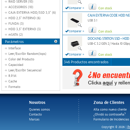
RAID SERVER (10)
ACCESORIOS (10)
»
Comparar
Con stock
CAJA EXTERNA HDD/SSD 3,5" (6)
CAJA EXTERNA CODE HDD N
HDD 2,5" INTERNO (6)
USB 3.1
FUNDA (3)
HDD 3,5" EXTERNO (3)
»
Comparar
Con stock
mSATA (2)
DOCKING STATION SSD + HDD
Parámetros
USB-C 3.2 GEN 2/ Hasta 10 Gbp
Interface
Leer/Escribir Random(Iops)
»
Comparar
Con stock
Color del Producto
346 Productos encontrados
Capacidad
Leer/Escribir Secuencial
R.P.M.
Cache
Formato
Nosotros
Zona de Clientes
Quienes somos
Alta como nuevo cliente
Contacto
¿Olvidó su contraseña?
Marcas
Formulario de Incidencias
Po
Copyright © 2026 |