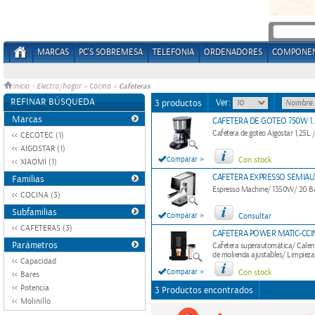
MARCAS
PC'S SOBREMESA
TELEFONIA
ORDENADORES
COMPONE
Cafeteras
Inicio
>
Electro/hogar
»
Cocina
»
REFINAR BÚSQUEDA
Ver:
3 productos
Marcas
CAFETERA DE GOTEO 750W 1.
Cafetera de goteo Aigostar 1,25L
CECOTEC (1)
AIGOSTAR (1)
»
Comparar
Con stock
XIAOMI (1)
CAFETERA EXPRESSO SEMIAU
Familias
Espresso Machine/ 1350W/ 20 B
COCINA (3)
Subfamilias
»
Comparar
Consultar
CAFETERAS (3)
CAFETERA POWER MATIC-CC
Parámetros
Cafetera superautomática/ Calent
de molienda ajustables/ Limpiez
Capacidad
»
Comparar
Con stock
Bares
Potencia
3 Productos encontrados
Molinillo