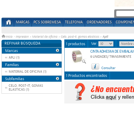
MARCAS
PC'S SOBREMESA
TELEFONIA
ORDENADORES
COMPONE
Apli
Inicio
>
Impresion
»
Material de oficina
»
Celo, post-it, gomas elasticas
»
REFINAR BÚSQUEDA
Ver:
1 productos
Marcas
CINTA ADHESIVA DE EMBALAJ
6 UNIDADES/ TRANSPARENTE
APLI (1)
Familias
Consultar
MATERIAL DE OFICINA (1)
1 Productos encontrados
Subfamilias
CELO, POST-IT, GOMAS
ELASTICAS (1)