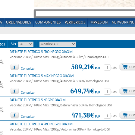
A
ORDENADORES
COMPONENTES
PERIFERICOS
IMPRESION
NETWORKING
Ver:
tos
PATINETE ELECTRICO 5 PRO NEGRO XIAOMI
Velocidad 25KM/H/Peso Máx. 120Kg /Autonomía 60km/ Homologado DGT
589,21€
CO
uds.
PVP
Consultar
PATINETE ELECTRICO 5 MAX NEGRO XIAOMI
Velocidad 25KM/H/Peso Máx. 120Kg /Autonomía 60Km/ Homologado DGT
649,74€
CO
uds.
PVP
Consultar
PATINETE ELECTRICO 5 NEGRO XIAOMI
Velocidad 25KM/H/Peso Máx. 120Kg /Bateria hasta 60Km/ Homologado DGT
471,38€
CO
uds.
PVP
Consultar
PATINETE ELECTRICO 4 PRO NEGRO XIAOMI
Velocidad 25KM/H/Peso Máx. 120Kg / Autonomía 60Km/ Homologado DGT