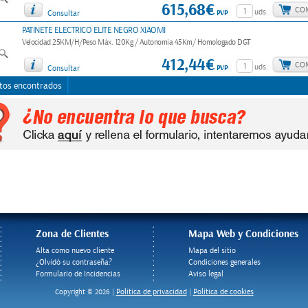
615,68€
CO
uds.
PVP
Consultar
PATINETE ELECTRICO ELITE NEGRO XIAOMI
Velocidad 25KM/H/Peso Máx. 120Kg / Autonomia 45Km/ Homologado DGT
412,44€
CO
uds.
PVP
Consultar
tos encontrados
Zona de Clientes
Mapa Web y Condiciones
Alta como nuevo cliente
Mapa del sitio
¿Olvidó su contraseña?
Condiciones generales
Formulario de Incidencias
Aviso legal
Politica de privacidad
Política de cookies
Copyright © 2026 |
|