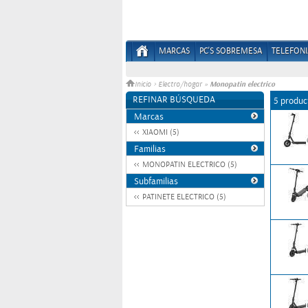
MARCAS
PC'S SOBREMESA
TELEFONI
Monopatin electrico
Inicio
>
Electro/hogar
»
REFINAR BÚSQUEDA
5 produc
Marcas
XIAOMI (5)
Familias
MONOPATIN ELECTRICO (5)
Subfamilias
PATINETE ELECTRICO (5)