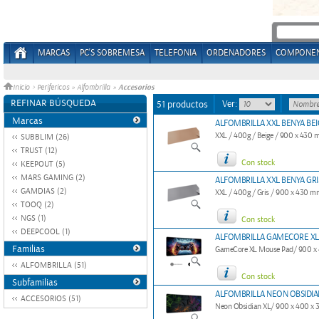
MARCAS
PC'S SOBREMESA
TELEFONIA
ORDENADORES
COMPONE
Accesorios
Inicio
>
Perifericos
»
Alfombrilla
»
REFINAR BÚSQUEDA
Ver:
51 productos
Marcas
ALFOMBRILLA XXL BENYA BEI
XXL / 400g / Beige / 900 x 430
SUBBLIM (26)
TRUST (12)
Con stock
KEEPOUT (5)
MARS GAMING (2)
ALFOMBRILLA XXL BENYA GRI
GAMDIAS (2)
XXL / 400g / Gris / 900 x 430 m
TOOQ (2)
NGS (1)
Con stock
DEEPCOOL (1)
ALFOMBRILLA GAMECORE XL
Familias
GameCore XL Mouse Pad/ 900 x
ALFOMBRILLA (51)
Con stock
Subfamilias
ALFOMBRILLA NEON OBSIDIA
ACCESORIOS (51)
Neon Obsidian XL/ 900 x 400 x