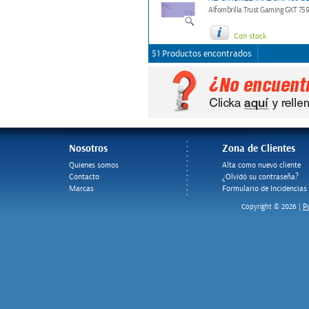
Alfombrilla Trust Gaming GXT 7
Con stock
51 Productos encontrados
Nosotros
Zona de Clientes
Quienes somos
Alta como nuevo cliente
Contacto
¿Olvidó su contraseña?
Marcas
Formulario de Incidencias
Po
Copyright © 2026 |