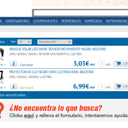
A
ORDENADORES
COMPONENTES
PERIFERICOS
IMPRESION
NETWORKING
Ver:
tos
APLIQUE SOLAR LED 5600K SENSOR MOVIMIENTO NEGRO AIGOSTAR
20W/ 6500K/ 200lm/ SENSOR MOVIMIENTO/ LUZ FRÍA
5,03€
CO
»
uds.
PVP
ar
Consultar
PROYECTOR DE LUZ NEGRO 50W LUZ FRIA 6500K AIGOSTAR
50W/ 6500K/ 4500lm/ LUZ FRÍA
6,99€
CO
»
uds.
PVP
ar
Con stock
tos encontrados