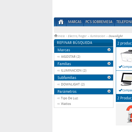
MARCAS
PC'S SOBREMESA
TELEFONI
Downlight
Inicio
>
Electro/hogar
»
Iluminacion
»
REFINAR BÚSQUEDA
2 produc
Marcas
AIGOSTAR (2)
Familias
Compar
ILUMINACION (2)
Subfamilias
DOWNLIGHT (2)
Compar
Parámetros
2 Produc
Tipo De Luz:
Watios