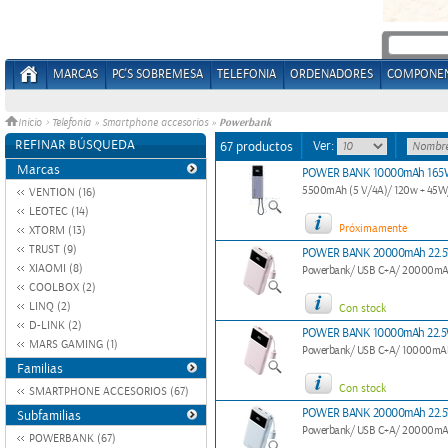
MARCAS
PC'S SOBREMESA
TELEFONIA
ORDENADORES
COMPONE
Powerbank
Inicio
>
Telefonia
»
Smartphone accesorios
»
REFINAR BÚSQUEDA
Ver:
67 productos
Marcas
POWER BANK 10000mAh 165W
5500mAh (5 V/4A)/ 120w + 45W
VENTION (16)
LEOTEC (14)
Próximamente
XTORM (13)
TRUST (9)
POWER BANK 20000mAh 22.5
XIAOMI (8)
Powerbank/ USB C+A/ 20000mA
COOLBOX (2)
LINQ (2)
Con stock
D-LINK (2)
POWER BANK 10000mAh 22.5
MARS GAMING (1)
Powerbank/ USB C+A/ 10000mA
Familias
Con stock
SMARTPHONE ACCESORIOS (67)
POWER BANK 20000mAh 22.5
Subfamilias
Powerbank/ USB C+A/ 20000mA
POWERBANK (67)