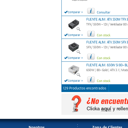
»
Comparar
Consultar
FUENTE ALIM. ATX 550W TFX
TFX/ 550W + 12V/ Ventilador 80
»
Comparar
Con stock
FUENTE ALIM. ATX 550W SFX
SFX/ 550W + 12V/ Ventilador 80
»
Comparar
Con stock
FUENTE ALIM. 650W SI 80+ 
650W | 80+ Gold | ATX 3.1 | Modul
»
Comparar
Con stock
129 Productos encontrados
Nosotros
Zona de Clientes