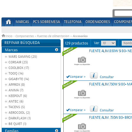
MARCAS
PC'S SOBREMESA
TELEFONIA
ORDENADORES
COMPONE
Accesorios
Inicio
>
Componentes
»
Fuentes de alimentacion
»
REFINAR BÚSQUEDA
Ver:
129 productos
Marcas
FUENTE ALIM.850W SI 80+ 
MARS GAMING (25)
CORSAIR (23)
COOLBOX (17)
TOOQ (14)
»
Comparar
Consultar
GIGABYTE (14)
FUENTE ALIM.750W SI 80+ M
APPROX (8)
ANIMA (7)
KEEPOUT (6)
ANTEC (6)
TACENS (5)
»
Comparar
Consultar
AEROCOOL (2)
FUENTE ALIM. 750W 80+ BR
DARKFLASH (1)
BE QUIET (1)
Familias