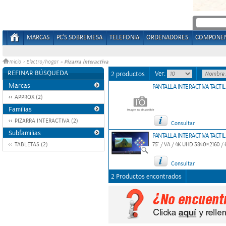
MARCAS
PC'S SOBREMESA
TELEFONIA
ORDENADORES
COMPONE
Pizarra interactiva
Inicio
>
Electro/hogar
»
REFINAR BÚSQUEDA
Ver:
2 productos
Marcas
PANTALLA INTERACTIVA TACTI
APPROX (2)
Familias
PIZARRA INTERACTIVA (2)
Consultar
Subfamilias
PANTALLA INTERACTIVA TACTI
TABLETAS (2)
75" / VA / 4K UHD 3840×2160 / 60
Consultar
2 Productos encontrados