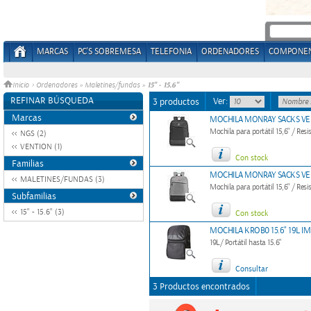
MARCAS
PC'S SOBREMESA
TELEFONIA
ORDENADORES
COMPONE
15" - 15.6"
Inicio
>
Ordenadores
»
Maletines/fundas
»
REFINAR BÚSQUEDA
Ver:
3 productos
Marcas
MOCHILA MONRAY SACKS VEN
Mochila para portátil 15,6" / Resi
NGS (2)
VENTION (1)
Con stock
Familias
MOCHILA MONRAY SACKS VEN
MALETINES/FUNDAS (3)
Mochila para portátil 15,6" / Resis
Subfamilias
15" - 15.6" (3)
Con stock
MOCHILA KROB0 15.6" 19L 
19L/ Portátil hasta 15.6"
Consultar
3 Productos encontrados