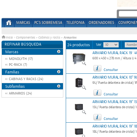
MARCAS
PC'S SOBREMESA
TELEFONIA
ORDENADORES
COMPONE
Armarios
Inicio
>
Componentes
»
Cabinas y racks
»
REFINAR BÚSQUEDA
Ver:
24 productos
Marcas
ARMARIO MURAL RACK 19´´ 4
600 x 450 x 278 mm / Altura U 4 
MONOLYTH (17)
PC-RACK (7)
Consultar
Familias
ARMARIO MURAL RACK 10" 9U
CABINAS Y RACKS (24)
9U/ Puerta delantera de cristal/ I
Subfamilias
ARMARIOS (24)
Consultar
ARMARIO MURAL RACK 19" 15
15U/ Puerta delantera de cristal/ 
Consultar
ARMARIO MURAL RACK 19" 18
18U/ Puerta delantera de cristal/ 