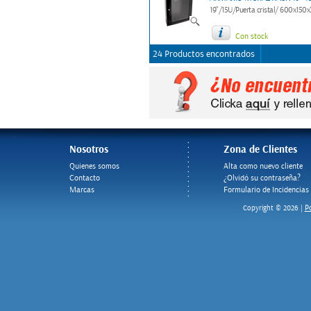
19"/15U/Puerta cristal/ 600x15
Con stock
24 Productos encontrados
Nosotros
Zona de Clientes
Quienes somos
Alta como nuevo cliente
Contacto
¿Olvidó su contraseña?
Marcas
Formulario de Incidencias
Po
Copyright © 2026 |