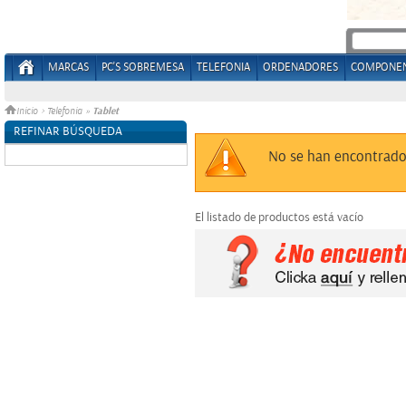
MARCAS
PC'S SOBREMESA
TELEFONIA
ORDENADORES
COMPONE
Tablet
Inicio
>
Telefonia
»
REFINAR BÚSQUEDA
Sin datos
No se han encontrado
El listado de productos está vacío