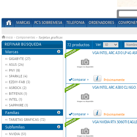
MARCAS
PC'S SOBREMESA
TELEFONIA
ORDENADORES
COMPONE
Tarjetas graficas
Inicio
>
Componentes
»
REFINAR BÚSQUEDA
Ver:
72 productos
Marcas
VGA INTEL ARC A310 LP 4G A
GIGABYTE (27)
ASUS (24)
PNY (9)
SPARKLE (4)
»
Comparar
Próximamente
EZDIY-FAB (3)
VGA INTEL ARC A380 CLI 6G
ASROCK (2)
BITFENIX (1)
INTEL (1)
SAPPHIRE (1)
Familias
»
Comparar
Próximamente
TARJETAS GRAFICAS (72)
VGA NVIDIA RTX 5060TI EAGL
Subfamilias
NVIDIA (51)