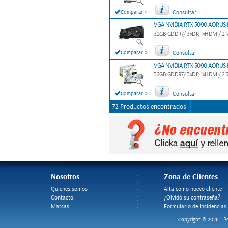
»
Comparar
Consultar
VGA NVIDIA RTX 5090 AORUS
32GB GDDR7/ 3xDP, 1xHDMI/ 217
»
Comparar
Consultar
VGA NVIDIA RTX 5090 AORUS 
32GB GDDR7/ 3xDP, 1xHDMI/ 217
»
Comparar
Consultar
72 Productos encontrados
Nosotros
Zona de Clientes
Quienes somos
Alta como nuevo cliente
Contacto
¿Olvidó su contraseña?
Marcas
Formulario de Incidencias
Po
Copyright © 2026 |