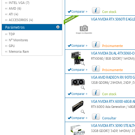
INTEL VGA (7)
AMD (6)
»
Comparar
Con stock
ATI (4)
VGA NVIDIA RTX 5060TI EAGL
ACCESORIOS (4)
Parámetros
TDP
Nº Monitores
»
GPU
Comparar
Próximamente
Memoria Ram
VGA NVIDIA DUAL-RTX5060-O
RTX5060/ 8GB GDDR7/ 1xHDMI/
»
Comparar
Próximamente
VGA AMD RADEON RX 9070 GR
12GB GDDR6/ 2XHDMI, 2XDP /3072
»
Comparar
Con stock
VGA NVIDIA RTX 6000 48GB A
RTX 6000 Ada Generation / 48GB
»
Comparar
Consultar
VGA NVIDIA RTX 5090 STEALTH
32GB GDDR7/ 3xDP, 1xHDMI/ 217