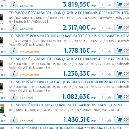
3.819,55€
CO
»
uds.
PVP
ar
Consultar
TELEVISOR 85" RGB MINILED UHD 4K QUANTUM DOT 180Hz 85UR8S SMART TV HISE
85" / RGB MiniLED / UHD 4K / 180Hz / 4x HDMI 2.1 / 2x USB / 50W + Subwoofer / Dolby Visio
6 / Bluetooth 5.4 / VIDAA U9.5
2.317,40€
CO
»
uds.
PVP
ar
Consultar
TELEVISOR 75" RGB MINILED UHD 4K QUANTUM DOT 180Hz 75UR8S SMART TV HISEN
75"/ RGB MiniLED/ UHD 4K/ 180Hz/ 4x HDMI 2.1/ 1x USB 2.0 + 1x USB 3.0/ 2x10W + Subwoofe
Vision IQ/ WiFi 6/ Bluetooth 5.4
1.778,16€
CO
»
uds.
PVP
ar
Próximamente
TELEVISOR 65" RGB MINILED UHD 4K QUANTUM DOT 180Hz 65UR8S SMART TV HISE
65"/ RGB MiniLED/ UHD 4K/ 180Hz/ 4x HDMI 2.1/ 1x USB 2.0 + 1x USB 3.0/ 2x10W + Subwoofe
Vision IQ/ WiFi 6/ Bluetooth 5.4
1.236,33€
CO
»
uds.
PVP
ar
Próximamente
TELEVISOR 55" RGB MINILED UHD 4K QUANTUM DOT 180Hz 55UR8S SMART TV HISEN
55"/ RGB MiniLED/ UHD 4K/ 180Hz/ 4x HDMI 2.1/ 1x USB 2.0 + 1x USB 3.0/ 2x10W + Subwoofe
Vision IQ/ WiFi 6/ Bluetooth 5.4
1.082,63€
CO
»
uds.
PVP
ar
Con stock
TELEVISOR 85" MINILED UHD 4K QUANTUM DOT 144Hz 85E8S SMART TV HISENSE
85" / MiniLED / UHD 4K/ 144Hz / 3×HDMI2.1 / 2×USB / 2×10W + 20W / WiFi / BT 5.4
1.436,51€
CO
»
uds.
PVP
ar
Con stock
TELEVISOR 75" MINILED UHD 4K QUANTUM DOT 144Hz 75E8S SMART TV HISENSE