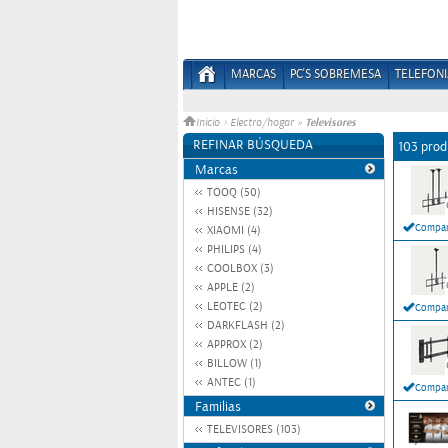
MARCAS
PC'S SOBREMESA
TELEFONI
Televisores
Inicio
>
Electro/hogar
»
REFINAR BÚSQUEDA
103 prod
Marcas
TOOQ (50)
HISENSE (32)
Compar
XIAOMI (4)
PHILIPS (4)
COOLBOX (3)
APPLE (2)
LEOTEC (2)
Compar
DARKFLASH (2)
APPROX (2)
BILLOW (1)
ANTEC (1)
Compar
Familias
TELEVISORES (103)