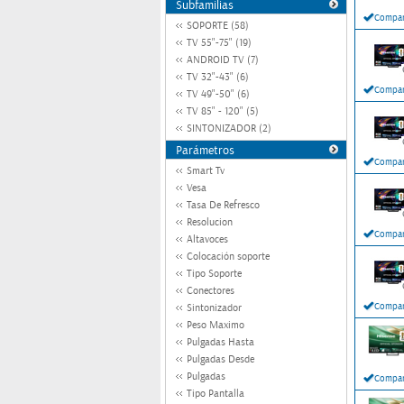
Subfamilias
Compar
SOPORTE (58)
TV 55"-75" (19)
ANDROID TV (7)
TV 32"-43" (6)
Compar
TV 49"-50" (6)
TV 85" - 120" (5)
SINTONIZADOR (2)
Parámetros
Compar
Smart Tv
Vesa
Tasa De Refresco
Resolucion
Compar
Altavoces
Colocación soporte
Tipo Soporte
Conectores
Compar
Sintonizador
Peso Maximo
Pulgadas Hasta
Pulgadas Desde
Pulgadas
Compar
Tipo Pantalla