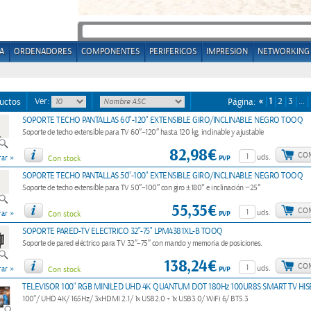
A
ORDENADORES
COMPONENTES
PERIFERICOS
IMPRESION
NETWORKING
Ver:
«
1
2
3
…
uctos
Página:
SOPORTE TECHO PANTALLAS 60"-120" EXTENSIBLE GIRO/INCLINABLE NEGRO TOOQ
Soporte de techo extensible para TV 60″–120″ hasta 120 kg, inclinable y ajustable
82,98€
CO
»
uds.
PVP
ar
Con stock
SOPORTE TECHO PANTALLAS 50"-100" EXTENSIBLE GIRO/INCLINABLE NEGRO TOOQ
Soporte de techo extensible para TV 50″–100″ con giro ±180° e inclinación −25°
55,35€
CO
»
uds.
PVP
ar
Con stock
SOPORTE PARED-TV ELECTRICO 32"-75" LPM4381XL-B TOOQ
Soporte de pared eléctrico para TV 32″–75″ con mando y memoria de posiciones.
138,24€
CO
»
uds.
PVP
ar
Con stock
TELEVISOR 100" RGB MINILED UHD 4K QUANTUM DOT 180Hz 100UR8S SMART TV HIS
100"/ UHD 4K/ 165Hz/ 3xHDMI 2.1/ 1x USB2.0 + 1x USB3.0/ WiFi 6/ BT5.3