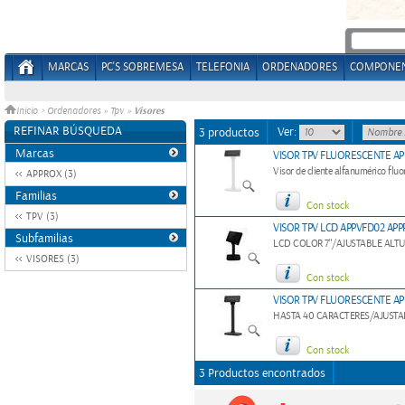
MARCAS
PC'S SOBREMESA
TELEFONIA
ORDENADORES
COMPONE
Visores
Inicio
>
Ordenadores
»
Tpv
»
REFINAR BÚSQUEDA
Ver:
3 productos
Marcas
VISOR TPV FLUORESCENTE A
Visor de cliente alfanumérico fluo
APPROX (3)
Familias
Con stock
TPV (3)
VISOR TPV LCD APPVFD02 AP
Subfamilias
LCD COLOR 7"/AJUSTABLE ALT
VISORES (3)
Con stock
VISOR TPV FLUORESCENTE A
HASTA 40 CARACTERES/AJUSTA
Con stock
3 Productos encontrados