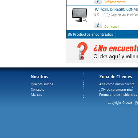
Próximamente
TPV TACTIL 15'' NEGRO CON 
15.6" + 10.1"/ Capacitivo/ Intel
Con stock
86 Productos encontrados
Nosotros
Zona de Clientes
Quienes somos
Alta como nuevo cliente
Contacto
¿Olvidó su contraseña?
Marcas
Formulario de Incidencias
Po
Copyright © 2026 |