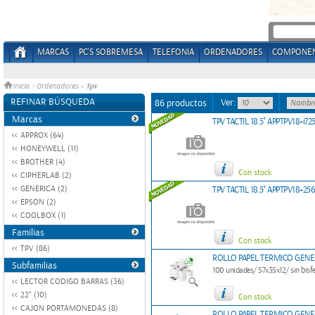
MARCAS
PC'S SOBREMESA
TELEFONIA
ORDENADORES
COMPONE
Tpv
Inicio
>
Ordenadores
»
REFINAR BÚSQUEDA
Ver:
86 productos
Marcas
TPV TACTIL 18.5'' APPTPV18+i7
APPROX (64)
HONEYWELL (11)
BROTHER (4)
Con stock
CIPHERLAB (2)
GENERICA (2)
TPV TACTIL 18.5'' APPTPV18+2
EPSON (2)
COOLBOX (1)
Familias
Con stock
TPV (86)
ROLLO PAPEL TERMICO GENE
Subfamilias
100 unidades/ 57x35x12/ sin bisf
LECTOR CODIGO BARRAS (36)
22" (10)
Con stock
CAJON PORTAMONEDAS (8)
ROLLO PAPEL TERMICO GEN