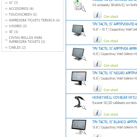
15" (7)
50 unidades/ 80x80x12/ sin bisfe
ACCESORIOS (6)
TOUCHSCREEN (5)
Con stock
IMPRESORA TICKETS TERMICA (4)
TPV TACTIL 15'' APPTPV06VFD
VISORES (3)
15.6" + 10.1"/ Capacitivo/ Intel
18" (3)
CINTAS-ROLLOS PARA
Con stock
IMPRESORA TICKETS (2)
CABLES (2)
TPV TACTIL 15'' APPTPV06 APP
15.6"/ Capacitivo/ Intel Celero
Con stock
TPV TACTIL 15'' NEGRO APPT
15.6"/ Capacitivo/ Intel Celero
Con stock
HONEYWELL VOYAGER XP CU
Escáner 1D/2D cableado con lectu
Con stock
TPV TACTIL 15'' BLANCO APP
15.6"/ Capacitivo/ Intel Celero