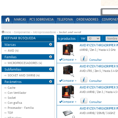
MARCAS
PC'S SOBREMESA
TELEFONIA
ORDENADORES
COMPONE
Socket amd swrx8
Inicio
>
Componentes
»
Microprocesadores
»
REFINAR BÚSQUEDA
Ver:
4 productos
Marcas
AMD RYZEN THREADRIPPER 
sWRX8 / Zen 3 / Hasta 4.5 GHz
AMD (4)
Familias
»
Comparar
Consultar
MICROPROCESADORES (4)
AMD RYZEN THREADRIPPER 
Subfamilias
AMD sTR5 / Zen 5 / Hasta 5.4 
SOCKET AMD SWRX8 (4)
»
Comparar
Consultar
Parámetros
AMD RYZEN THREADRIPPER 
Cache
AMD sWRX8 / Zen 3 / Hasta 4.5
Con Ventilador
Socket
»
Comparar
Consultar
Con grafica
Procesador - Familia
AMD RYZEN THREADRIPPER P
TDP
AMD sWRX8/ 128MB/ 3.6GHZ