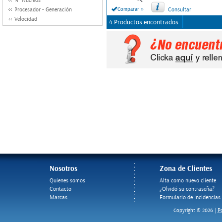
Nº Nucleos
»
Procesador - Generación
Comparar
Consultar
Velocidad
4 Productos encontrados
Nosotros
Zona de Clientes
Quienes somos
Alta como nuevo cliente
Contacto
¿Olvidó su contraseña?
Marcas
Formulario de Incidencias
Po
Copyright © 2026 |