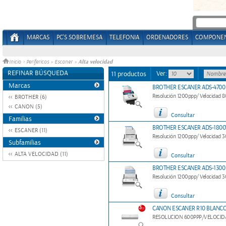
MARCAS
PC'S SOBREMESA
TELEFONIA
ORDENADORES
COMPONE
Alta velocidad
Inicio
>
Perifericos
»
Escaner
»
REFINAR BÚSQUEDA
Ver:
11 productos
Marcas
BROTHER ESCANER ADS-4700
Resolución 1200ppp/ Velocidad 
BROTHER (6)
CANON (5)
Consultar
Familias
BROTHER ESCANER ADS-180
ESCANER (11)
Resolución 1200ppp/ Velocidad 
Subfamilias
ALTA VELOCIDAD (11)
Consultar
BROTHER ESCANER ADS-1300
Resolución 1200ppp/ Velocidad
Consultar
CANON ESCANER R10 BLANC
RESOLUCION 600PPP/VELOCIDA