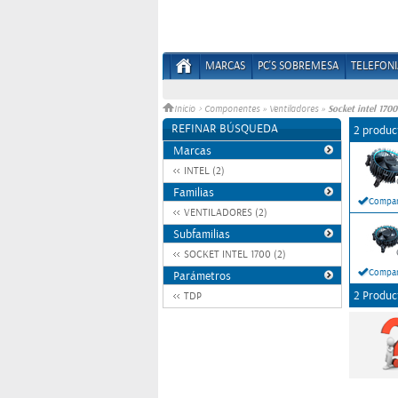
MARCAS
PC'S SOBREMESA
TELEFONI
Socket intel 1700
Inicio
>
Componentes
»
Ventiladores
»
REFINAR BÚSQUEDA
2 produc
Marcas
INTEL (2)
Familias
Compar
VENTILADORES (2)
Subfamilias
SOCKET INTEL 1700 (2)
Compar
Parámetros
2 Produc
TDP