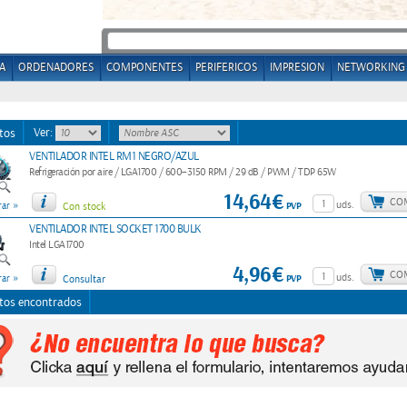
A
ORDENADORES
COMPONENTES
PERIFERICOS
IMPRESION
NETWORKING
Ver:
tos
VENTILADOR INTEL RM1 NEGRO/AZUL
Refrigeración por aire / LGA1700 / 600–3150 RPM / 29 dB / PWM / TDP 65W
14,64€
CO
»
uds.
PVP
ar
Con stock
VENTILADOR INTEL SOCKET 1700 BULK
Intel LGA1700
4,96€
CO
»
uds.
PVP
ar
Consultar
tos encontrados