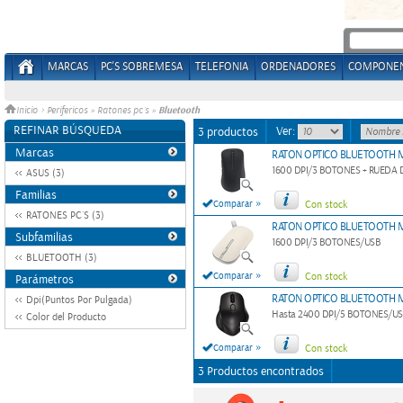
MARCAS
PC'S SOBREMESA
TELEFONIA
ORDENADORES
COMPONE
Bluetooth
Inicio
>
Perifericos
»
Ratones pc´s
»
REFINAR BÚSQUEDA
Ver:
3 productos
Marcas
RATON OPTICO BLUETOOTH 
1600 DPI/3 BOTONES + RUEDA
ASUS (3)
Familias
»
Comparar
Con stock
RATONES PC´S (3)
RATON OPTICO BLUETOOTH M
Subfamilias
1600 DPI/3 BOTONES/USB
BLUETOOTH (3)
»
Comparar
Con stock
Parámetros
RATON OPTICO BLUETOOTH 
Dpi(Puntos Por Pulgada)
Hasta 2400 DPI/5 BOTONES/U
Color del Producto
»
Comparar
Con stock
3 Productos encontrados