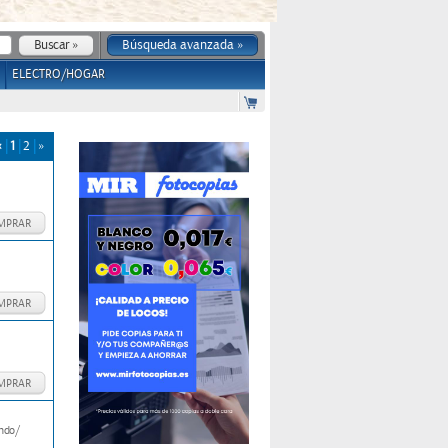
Búsqueda avanzada »
ELECTRO/HOGAR
«
1
2
»
MPRAR
MPRAR
MPRAR
undo/