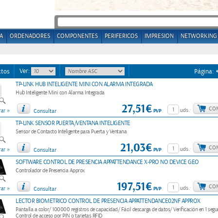
A
ORDENADORES
COMPONENTES
PERIFERICOS
IMPRESION
NETWORKING
Ver:
ctos
Página:
TP-LINK HUB INTELIGENTE MINI CON ALARMA INTEGRADA
Hub Inteligente Mini con Alarma Integrada
27,51€
CO
»
uds.
PVP
ar
Consultar
TP-LINK SENSOR PUERTA/VENTANA INTELIGENTE
Sensor de Contacto Inteligente para Puerta y Ventana
21,03€
CO
»
uds.
PVP
ar
Consultar
SOFTWARE CONTROL DE PRESENCIA APPATTENDANCE X-PRO NO DEVICE GEO
Controlador de Presencia Approx
197,51€
CO
»
uds.
PVP
ar
Consultar
LECTOR BIOMETRICO CONTROL DE PRESENCIA APPATTENDANCE02NF APPROX
Pantalla a color/ 100000 registros de capacidad/ Fácil descarga de datos/ Verificación en 1 seg
Control de acceso por PIN o tarjetas RFID