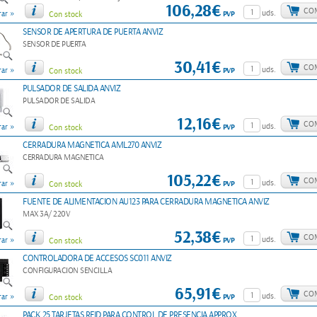
106,28€
CO
»
uds.
PVP
ar
Con stock
SENSOR DE APERTURA DE PUERTA ANVIZ
SENSOR DE PUERTA
30,41€
CO
»
uds.
PVP
ar
Con stock
PULSADOR DE SALIDA ANVIZ
PULSADOR DE SALIDA
12,16€
CO
»
uds.
PVP
ar
Con stock
CERRADURA MAGNETICA AML270 ANVIZ
CERRADURA MAGNETICA
105,22€
CO
»
uds.
PVP
ar
Con stock
FUENTE DE ALIMENTACION AU123 PARA CERRADURA MAGNETICA ANVIZ
MAX 3A/ 220V
52,38€
CO
»
uds.
PVP
ar
Con stock
CONTROLADORA DE ACCESOS SC011 ANVIZ
CONFIGURACION SENCILLA
65,91€
CO
»
uds.
PVP
ar
Con stock
PACK 25 TARJETAS RFID PARA CONTROL DE PRESENCIA APPROX