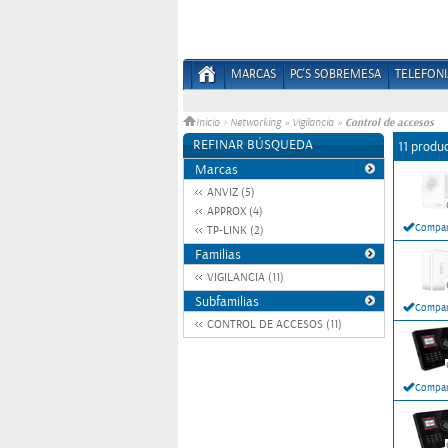
MARCAS
PC'S SOBREMESA
TELEFONI
Control de accesos
Inicio
>
Networking
»
Vigilancia
»
REFINAR BÚSQUEDA
11 produ
Marcas
ANVIZ (5)
APPROX (4)
Compar
TP-LINK (2)
Familias
VIGILANCIA (11)
Subfamilias
Compar
CONTROL DE ACCESOS (11)
Compar