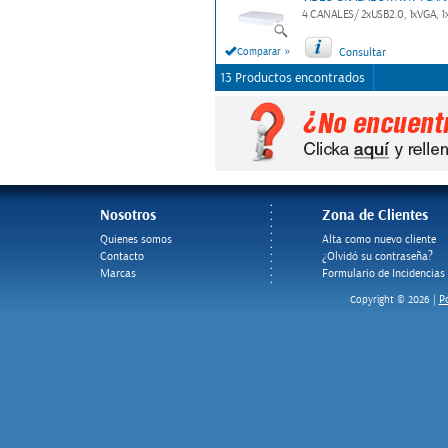
4 CANALES/ 2xUSB2.0, 1xVGA, 1x
»
Comparar
Consultar
13 Productos encontrados
Nosotros
Zona de Clientes
Quienes somos
Alta como nuevo cliente
Contacto
¿Olvidó su contraseña?
Marcas
Formulario de Incidencias
Po
Copyright © 2026 |