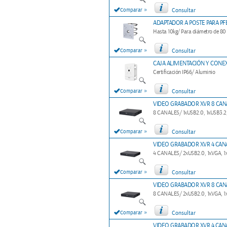
»
Comparar
Consultar
ADAPTADOR A POSTE PARA PF
Hasta 10kg/ Para diámetro de 8
»
Comparar
Consultar
CAJA ALIMENTACIÓN Y CONE
Certificación IP66/ Aluminio
»
Comparar
Consultar
VIDEO GRABADOR XVR 8 CANA
8 CANALES/ 1xUSB2.0, 1xUSB3.2,
»
Comparar
Consultar
VIDEO GRABADOR XVR 4 CANA
4 CANALES/ 2xUSB2.0, 1xVGA, 1x
»
Comparar
Consultar
VIDEO GRABADOR XVR 8 CAN
8 CANALES/ 2xUSB2.0, 1xVGA, 1x
»
Comparar
Consultar
VIDEO GRABADOR XVR 4 CAN