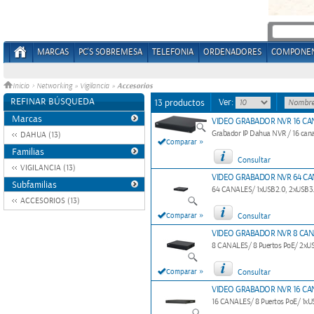
MARCAS
PC'S SOBREMESA
TELEFONIA
ORDENADORES
COMPONE
Accesorios
Inicio
>
Networking
»
Vigilancia
»
REFINAR BÚSQUEDA
Ver:
13 productos
Marcas
VIDEO GRABADOR NVR 16 CA
Grabador IP Dahua NVR / 16 cana
DAHUA (13)
»
Comparar
Familias
Consultar
VIGILANCIA (13)
VIDEO GRABADOR NVR 64 CA
Subfamilias
64 CANALES/ 1xUSB2.0, 2xUSB3.
ACCESORIOS (13)
»
Comparar
Consultar
VIDEO GRABADOR NVR 8 CAN
8 CANALES/ 8 Puertos PoE/ 2xUS
»
Comparar
Consultar
VIDEO GRABADOR NVR 16 CA
16 CANALES/ 8 Puertos PoE/ 1xUS