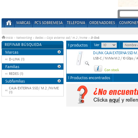
MARCAS
PC'S SOBREMESA
TELEFONIA
ORDENADORES
COMPONE
D-link
Inicio
>
Networking
»
Redes
»
Caja externa ssd/ m.2 /nvme
»
REFINAR BÚSQUEDA
Ver:
1 productos
Marcas
D-LINK CAJA EXTERNA SSD M
USB-C / NVMe M.2 / 10 Gbps / Al
D-LINK (1)
Familias
Con stock
REDES (1)
1 Productos encontrados
Subfamilias
CAJA EXTERNA SSD/ M.2 /NVME
(1)