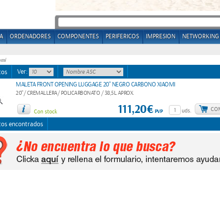
A
ORDENADORES
COMPONENTES
PERIFERICOS
IMPRESION
NETWORKING
omi
Ver:
tos
MALETA FRONT OPENING LUGGAGE 20" NEGRO CARBONO XIAOMI
20"/ CREMALLERA/ POLICARBONATO / 38,5L APROX.
111,20€
CO
uds.
PVP
Con stock
tos encontrados