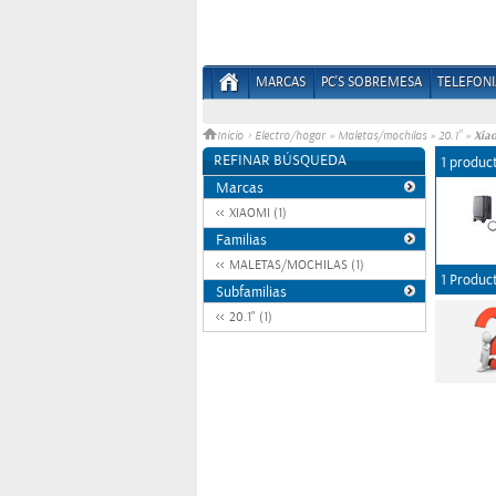
MARCAS
PC'S SOBREMESA
TELEFONI
Xia
Inicio
>
Electro/hogar
»
Maletas/mochilas
»
20.1"
»
REFINAR BÚSQUEDA
1 produc
Marcas
XIAOMI (1)
Familias
MALETAS/MOCHILAS (1)
1 Produc
Subfamilias
20.1" (1)