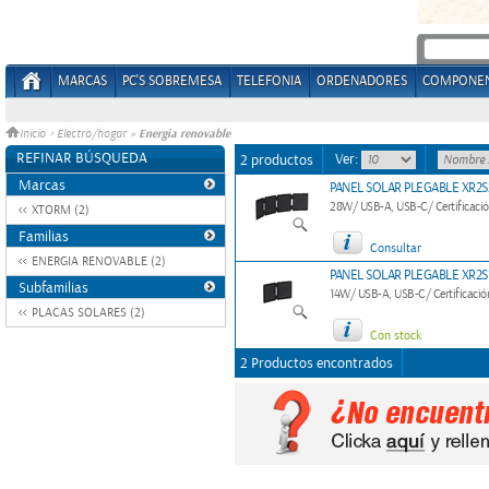
MARCAS
PC'S SOBREMESA
TELEFONIA
ORDENADORES
COMPONE
Energia renovable
Inicio
>
Electro/hogar
»
REFINAR BÚSQUEDA
Ver:
2 productos
Marcas
PANEL SOLAR PLEGABLE XR2
28W/ USB-A, USB-C/ Certificació
XTORM (2)
Familias
Consultar
ENERGIA RENOVABLE (2)
PANEL SOLAR PLEGABLE XR2
Subfamilias
14W/ USB-A, USB-C/ Certificació
PLACAS SOLARES (2)
Con stock
2 Productos encontrados