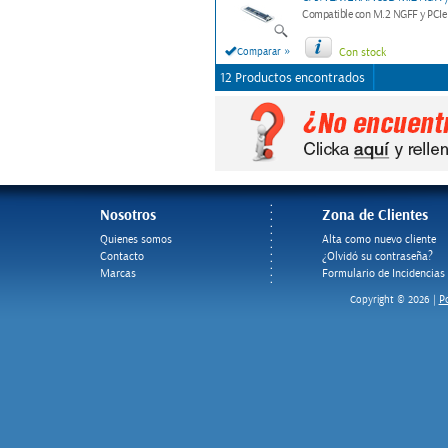
Compatible con M.2 NGFF y PCIe
»
Comparar
Con stock
12 Productos encontrados
Nosotros
Zona de Clientes
Quienes somos
Alta como nuevo cliente
Contacto
¿Olvidó su contraseña?
Marcas
Formulario de Incidencias
Po
Copyright © 2026 |