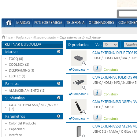
MARCAS
PC'S SOBREMESA
TELEFONIA
ORDENADORES
COMPONE
Caja externa ssd/ m.2 /nvme
Inicio
>
Perifericos
»
Almacenamiento
»
REFINAR BÚSQUEDA
Ver:
12 productos
Marcas
CAJA EXTERNA 10 PUERTOS P
USB-C/ HDMI/ 1xPD/ RJ45/ USB2.0
TOOQ (8)
COOLBOX (2)
»
Comparar
Con stock
DEEPGAMING (1)
LEOTEC (1)
CAJA EXTERNA 6 PUERTOS PA
USB-C/ HDMI/ 1xPD/ 2xUSB-A 3
Familias
ALMACENAMIENTO (12)
»
Comparar
Con stock
Subfamilias
CAJA EXTERNA SSD NGFF y NV
CAJA EXTERNA SSD/ M.2 /NVME
USB-C/ USB 3.0
(12)
Parámetros
»
Comparar
Con stock
Color del Producto
CAJA EXTERNA SSD M.2 NVME
Capacidad
USB-C 3.2 / NVMe / 10 Gbps / UA
Interface